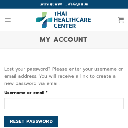
Skip
เพราะสุขภาพ ... สำคัญเสมอ
to
content
MY ACCOUNT
Lost your password? Please enter your username or
email address. You will receive a link to create a
new password via email.
Required
Username or email
*
RESET PASSWORD