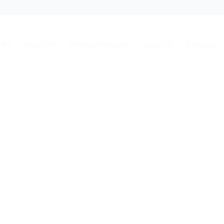
นค้า
สาระน่ารู้
คำถามที่พบบ่อย
งานวิจัย
ติดต่อเรา
CRANBERRY PAC-A
Paper และ งานวิจัยต่างๆ ที่เกี่ยวข้องกับ Cranberry PAC-A