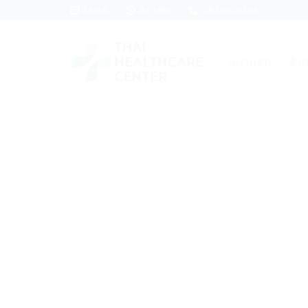
Skip
EMAIL
24 HRS.
0821462053
to
content
หน้าแรก
ร้า