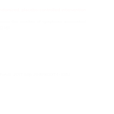
ndomized, placebo-controlled intervention
educes the number of symptoms associated
2:161
 Funct. 2017 Sep 20;8(9):3374-3382