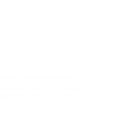
ulticentric randomized double blind
igne JP. Dosage effect on uropathogenic
dized for proanthocyanidin content: a