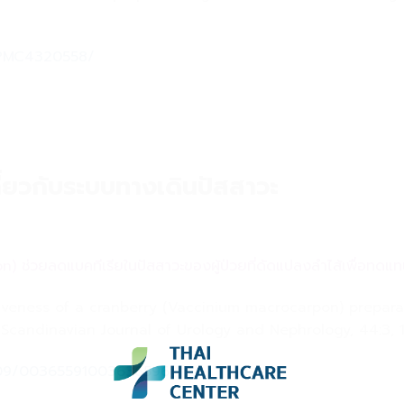
s/PMC4320558/
กี่ยวกับระบบทางเดินปัสสาวะ
 ช่วยลดแบคทีเรียในปัสสาวะของผู้ป่วยที่ดัดแปลงลำไส้เพื่อทดแท
tiveness of a cranberry (Vaccinium macrocarpon) prepara
, Scandinavian Journal of Urology and Nephrology, 44:3, 
3109/00365591003636596