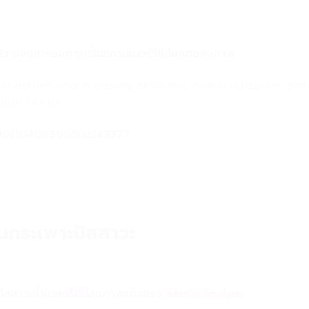
องสารออกฤทธิ์ในแครนเบอร์รี่ที่มีผลต่อสุขภาพ
anberries and cranberry products: characterization, pot
49(9):741-81
1080/10408390802145377
ในกระเพาะปัสสาวะ
ัสสาวะซ้ำในสตรีที่มีสุขภาพแข็งแรง:
Meta-Analysis