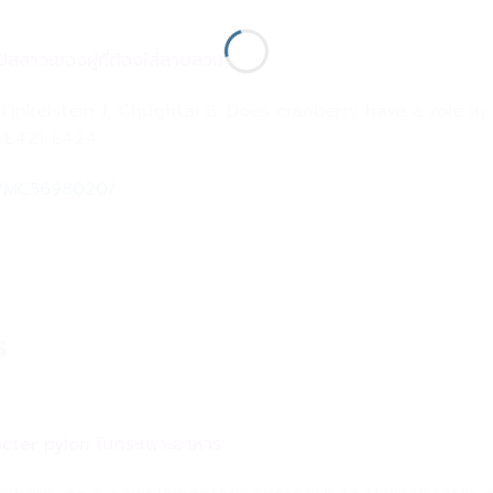
ปัสสาวะของผู้ที่ต้องใส่สายสวน
nkelstein J, Chughtai B. Does cranberry have a role in 
1):E421-E424
s/PMC5698020/
ร
bacter pylori ในกระเพาะอาหาร