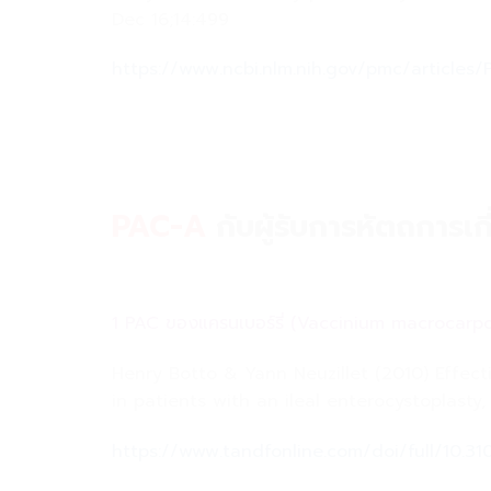
Dec 16;14:499
https://www.ncbi.nlm.nih.gov/pmc/article
PAC-A
กับผู้รับการหัตถการเ
1 PAC ของแครนเบอร์รี่ (Vaccinium macrocarpon)
Henry Botto & Yann Neuzillet (2010) Effec
in patients with an ileal enterocystoplasty
https://www.tandfonline.com/doi/full/10.