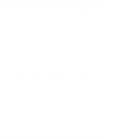
e in Otherwise Healthy Women: A Systematic
 of multi-drug resistant E. coli by
uginosa. BMC Complement Altern Med. 2014