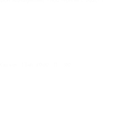
ylori management. Food Frontiers. 2020; 1:
Cancer’. 1 Jan. 2020 : 11 – 20