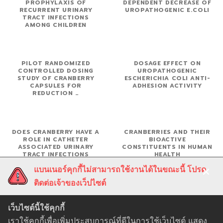
PROPHYLAXIS OF
DEPENDENT DECREASE OF
RECURRENT URINARY
UROPATHOGENIC E.COLI
TRACT INFECTIONS
AMONG CHILDREN
PILOT RANDOMIZED
DOSAGE EFFECT ON
CONTROLLED DOSING
UROPATHOGENIC
STUDY OF CRANBERRY
ESCHERICHIA COLI ANTI-
CAPSULES FOR
ADHESION ACTIVITY
REDUCTION …
DOES CRANBERRY HAVE A
CRANBERRIES AND THEIR
ROLE IN CATHETER
BIOACTIVE
ASSOCIATED URINARY
CONSTITUENTS IN HUMAN
TRACT INFECTIONS
HEALTH
แบนเนอร์คุกกี้ไม่สามารถใช้งานได้ในขณะนี้ โปรด
ติดต่อเจ้าของเว็ปไซต์
QUANTIFYING AND
INHIBITION OF
CHARACTERIZING
ADHERENCE OF MULTI-
เว็บไซต์นี้ใช้คุกกี้
PROANTHOCYANIDINS IN
DRUG RESISTANT E. COLI
CRANBERRIES IN
BY PROANTHOCYANIDIN
เราใช้คุกกี้เพื่อเพิ่มประสบการณ์ที่ดีในการใช้เว็บไซต์ แสดง
RELATION TO URINARY