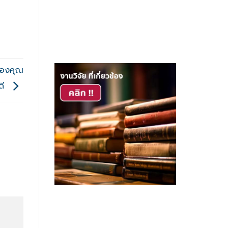
ก
พของคุณ
ดี