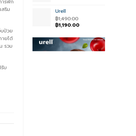
price
price
ีการพัก
was:
is:
เสริม
Urell
฿1,300.00.
฿990.00.
฿
1,490.00
Original
Current
฿
1,190.00
จ็บป่วย
price
price
was:
is:
งกายได้
฿1,490.00.
฿1,190.00.
ฝน รวม
้รับ