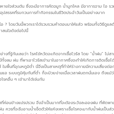
ดินหายใจส่วนต้น ซึ่งจะมีอาการคัดจมูก น้ำมูกไหล มีอาการจาม ไอ ร
ก็เป็นอุปสรรคที่รบกวนการทำกิจกรรมในชีวิตประจำวันเป็นอย่างมาก
หรือ ? โดยวันนี้พวกเราได้รวบรวมคำตอบมาให้แล้ว พร้อมทั้งวิธีดูแล
่าสนใจดังต่อไปนี้
อย่างที่รู้กันเลยว่า โรคไข้หวัดจะเกิดจากเชื้อไวรัส โดย “น้ำฝน” ไม่
ีทั้งลม ฝน ที่พาเอาไวรัสเข้ามาในอากาศซึ่งจะทำให้เกิดการติดเชื้อได
 ในพื้นที่อุณหภูมิต่ำ นี่จึงเป็นสาเหตุที่ทำให้ร่างกายมีความเสี่ยงต่
อ่อนแอ ระบบภูมิคุ้มกันที่ต่ำ ก็จะป่วยง่ายเมื่อเวลาฝนตกนั่นเอง ถึงแม้ว่
โรคอื่น ๆ เข้ามาได้เช่นกัน
ที่ค่อนข้างแปรปรวน จึงจำเป็นมากที่จะต้องระวังละอองฝน ที่พัดพาเช
น ควรที่จะรีบอาบน้ำเช็ดตัวให้แห้งเพราะเชื้อโรคจะมากับน้ำฝนเป็นส่