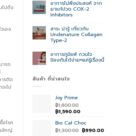
อาการไม่พึงประสงค์ จาก
วมไปถึง
ยาแก้ปวด COX-2
Inhibitors
สาระ น่ารู้ เกี่ยวกับ
ตัวเอง
Undenature Collagen
Type-2
อาการภูมิแพ้ กวนใจ
ป้องกันได้ง่ายๆแค่รู้เรื่องนี้
สามารถ
้
สินค้า ที่น่าสนใจ
อการติด
าจะไม่
Joy Prime
฿
1,800.00
Original
Current
฿
1,590.00
price
price
ื้อโรค
Bio Cal Choc
was:
is:
วนใหญ่
Original
Current
฿1,800.00.
฿
1,300.00
฿1,590.00.
฿
990.00