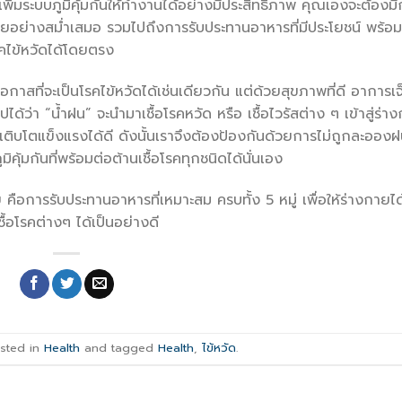
เพิ่มระบบภูมิคุ้มกันให้ทำงานได้อย่างมีประสิทธิภาพ คุณเองจะต้องม
อย่างสม่ำเสมอ รวมไปถึงการรับประทานอาหารที่มีประโยชน์ พร้อม
รคไข้หวัดได้โดยตรง
อกาสที่จะเป็นโรคไข้หวัดได้เช่นเดียวกัน แต่ด้วยสุขภาพที่ดี อาการเ
งสรุปได้ว่า “น้ำฝน” จะนำมาเชื้อโรคหวัด หรือ เชื้อไวรัสต่าง ๆ เข้าสู่ร่า
รถเติบโตแข็งแรงได้ดี ดังนั้นเราจึงต้องป้องกันด้วยการไม่ถูกละออง
ุ้มกันที่พร้อมต่อต้านเชื้อโรคทุกชนิดได้นั่นเอง
 คือการรับประทานอาหารที่เหมาะสม ครบทั้ง 5 หมู่ เพื่อให้ร่างกายได
ื้อโรคต่างๆ ได้เป็นอย่างดี
osted in
Health
and tagged
Health
,
ไข้หวัด
.