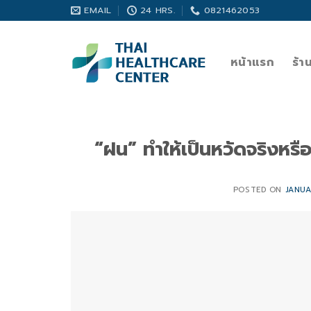
Skip
EMAIL
24 HRS.
0821462053
to
content
หน้าแรก
ร้า
“ฝน” ทำให้เป็นหวัดจริงหรือ
POSTED ON
JANUA