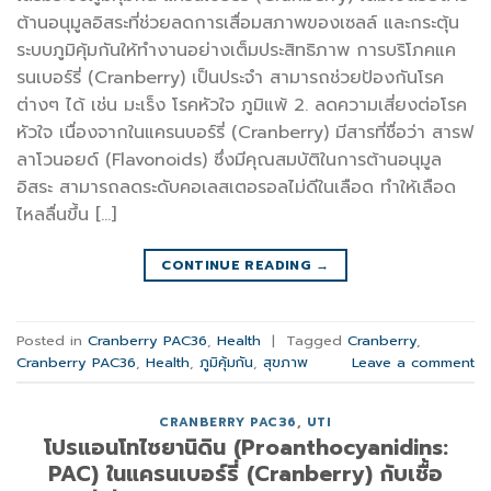
ต้านอนุมูลอิสระที่ช่วยลดการเสื่อมสภาพของเซลล์ และกระตุ้น
ระบบภูมิคุ้มกันให้ทำงานอย่างเต็มประสิทธิภาพ การบริโภคแค
รนเบอร์รี่ (Cranberry) เป็นประจำ สามารถช่วยป้องกันโรค
ต่างๆ ได้ เช่น มะเร็ง โรคหัวใจ ภูมิแพ้ 2. ลดความเสี่ยงต่อโรค
หัวใจ เนื่องจากในแครนบอร์รี่ (Cranberry) มีสารที่ชื่อว่า สารฟ
ลาโวนอยด์ (Flavonoids) ซึ่งมีคุณสมบัติในการต้านอนุมูล
อิสระ สามารถลดระดับคอเลสเตอรอลไม่ดีในเลือด ทำให้เลือด
ไหลลื่นขึ้น […]
CONTINUE READING
→
Posted in
Cranberry PAC36
,
Health
|
Tagged
Cranberry
,
Cranberry PAC36
,
Health
,
ภูมิคุ้มกัน
,
สุขภาพ
Leave a comment
CRANBERRY PAC36
,
UTI
โปรแอนโทไซยานิดิน (Proanthocyanidins:
PAC) ในแครนเบอร์รี่ (Cranberry) กับเชื้อ