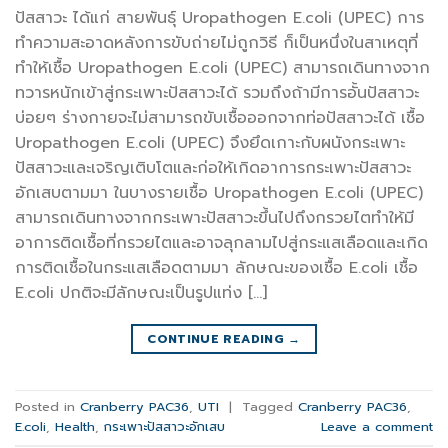
ปัสสาวะ ได้แก่ สายพันธุ์ Uropathogen E.coli (UPEC) การ
ทำความสะอาดหลังการขับถ่ายไม่ถูกวิธี ก็เป็นหนึ่งในสาเหตุที่
ทำให้เชื้อ Uropathogen E.coli (UPEC) สามารถเดินทางจาก
ทวารหนักเข้าสู่กระเพาะปัสสาวะได้ รวมถึงถ้ามีการอั้นปัสสาวะ
บ่อยๆ ร่างกายจะไม่สามารถขับเชื้อออกจากท่อปัสสาวะได้ เชื้อ
Uropathogen E.coli (UPEC) จึงยึดเกาะกับผนังกระเพาะ
ปัสสาวะและเจริญเติบโตและก่อให้เกิดอาการกระเพาะปัสสาวะ
อักเสบตามมา ในบางรายเชื้อ Uropathogen E.coli (UPEC)
สามารถเดินทางจากกระเพาะปัสสาวะขึ้นไปถึงกรวยไตทำให้มี
อาการติดเชื้อที่กรวยไตและอาจลุกลามไปสู่กระแสเลือดและเกิด
การติดเชื้อในกระแสเลือดตามมา ลักษณะของเชื้อ E.coli เชื้อ
E.coli ปกติจะมีลักษณะเป็นรูปแท่ง […]
CONTINUE READING
→
Posted in
Cranberry PAC36
,
UTI
|
Tagged
Cranberry PAC36
,
E.coli
,
Health
,
กระเพาะปัสสาวะอักเสบ
Leave a comment