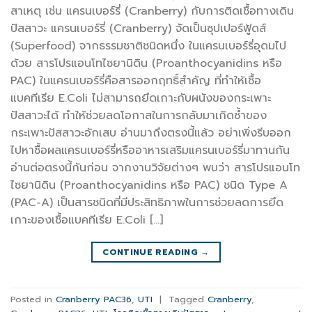
สาเหตุ เช่น แครนเบอร์รี่ (Cranberry) กับการติดเชื้อทางเดิน
ปัสสาวะ แครนเบอร์รี่ (Cranberry) จัดเป็นซุปเปอร์ฟู้ดส์
(Superfood) จากธรรมชาติชนิดหนึ่ง ในแครนเบอร์รี่อุดมไป
ด้วย สารโปรแอนโทไซยานิดิน (Proanthocyanidins หรือ
PAC) ในแครนเบอร์รี่คือสารออกฤทธิ์สำคัญ ที่ทำให้เชื้อ
แบคทีเรีย E.Coli ไม่สามารถยึดเกาะกับผนังของกระเพาะ
ปัสสาวะได้ ทำให้ช่วยลดโอกาสในการกลับมาเกิดซ้ำของ
กระเพาะปัสสาวะอักเสบ อ่านมาถึงตรงนี้แล้ว อย่าเพิ่งรีบออก
ไปหาซื้อผลแครนเบอร์รี่หรืออาหารเสริมแครนเบอร์รี่มาทานกัน
อ่านต่อตรงนี้กันก่อน จากงานวิจัยต่างๆ พบว่า สารโปรแอนโท
ไซยานิดิน (Proanthocyanidins หรือ PAC) ชนิด Type A
(PAC-A) เป็นสารชนิดที่มีประสิทธิภาพในการช่วยลดการยึด
เกาะของเชื้อแบคทีเรีย E.Coli […]
CONTINUE READING
→
Posted in
Cranberry PAC36
,
UTI
|
Tagged
Cranberry
,