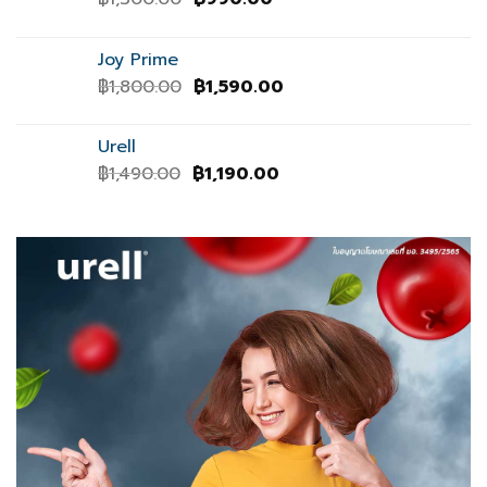
price
price
was:
is:
Joy Prime
฿1,300.00.
฿990.00.
Original
Current
฿
1,800.00
฿
1,590.00
price
price
was:
is:
Urell
฿1,800.00.
฿1,590.00.
Original
Current
฿
1,490.00
฿
1,190.00
price
price
was:
is:
฿1,490.00.
฿1,190.00.