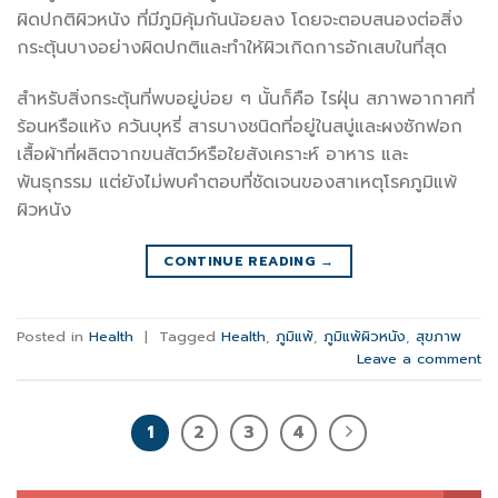
ผิดปกติผิวหนัง ที่มีภูมิคุ้มกันน้อยลง โดยจะตอบสนองต่อสิ่ง
กระตุ้นบางอย่างผิดปกติและทำให้ผิวเกิดการอักเสบในที่สุด
สำหรับสิ่งกระตุ้นที่พบอยู่บ่อย ๆ นั้นก็คือ ไรฝุ่น สภาพอากาศที่
ร้อนหรือแห้ง ควันบุหรี่ สารบางชนิดที่อยู่ในสบู่และผงซักฟอก
เสื้อผ้าที่ผลิตจากขนสัตว์หรือใยสังเคราะห์ อาหาร และ
พันธุกรรม แต่ยังไม่พบคำตอบที่ชัดเจนของสาเหตุโรคภูมิแพ้
ผิวหนัง
CONTINUE READING
→
Posted in
Health
|
Tagged
Health
,
ภูมิแพ้
,
ภูมิแพ้ผิวหนัง
,
สุขภาพ
Leave a comment
1
2
3
4