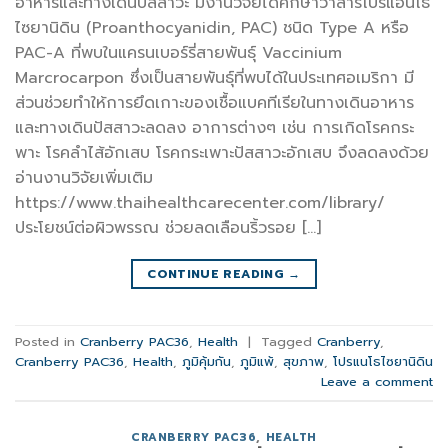
อาหารและทางเดินปัสสาวะ มีงานวิจัยได้ศึกษาว่าสารโปรแอนโธ
ไซยานิดิน (Proanthocyanidin, PAC) ชนิด Type A หรือ
PAC-A ที่พบในแครนเบอร์รี่สายพันธุ์ Vaccinium
Marcrocarpon ซึ่งเป็นสายพันธุ์ที่พบได้ในประเทศอเมริกา มี
ส่วนช่วยทำให้การยึดเกาะของเชื้อแบคทีเรียในทางเดินอาหาร
และทางเดินปัสสาวะลดลง อาการต่างๆ เช่น การเกิดโรคกระ
พาะ โรคลำไส้อักเสบ โรคกระเพาะปัสสาวะอักเสบ จึงลดลงด้วย
อ่านงานวิจัยเพิ่มเติม
https://www.thaihealthcarecenter.com/library/
ประโยชน์ต่อผิวพรรณ ช่วยลดเลือนริ้วรอย […]
CONTINUE READING
→
Posted in
Cranberry PAC36
,
Health
|
Tagged
Cranberry
,
Cranberry PAC36
,
Health
,
ภูมิคุ้มกัน
,
ภูมิแพ้
,
สุขภาพ
,
โปรแนโธไซยานิดิน
Leave a comment
CRANBERRY PAC36
,
HEALTH