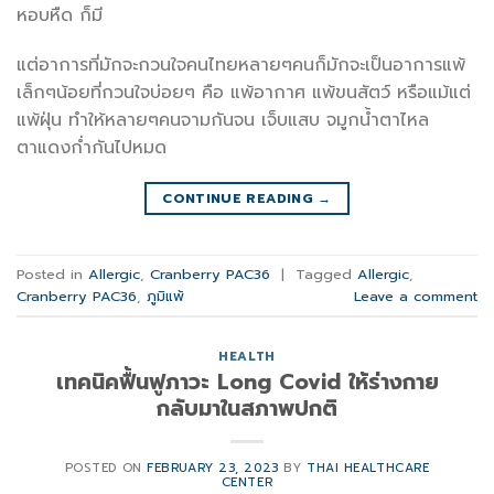
หอบหืด ก็มี
แต่อาการที่มักจะกวนใจคนไทยหลายๆคนก็มักจะเป็นอาการแพ้
เล็กๆน้อยที่กวนใจบ่อยๆ คือ แพ้อากาศ แพ้ขนสัตว์ หรือแม้แต่
แพ้ฝุ่น ทำให้หลายๆคนจามกันจน เจ็บแสบ จมูกน้ำตาไหล
ตาแดงก่ำกันไปหมด
CONTINUE READING
→
Posted in
Allergic
,
Cranberry PAC36
|
Tagged
Allergic
,
Cranberry PAC36
,
ภูมิแพ้
Leave a comment
HEALTH
เทคนิคฟื้นฟูภาวะ Long Covid ให้ร่างกาย
กลับมาในสภาพปกติ
POSTED ON
FEBRUARY 23, 2023
BY
THAI HEALTHCARE
CENTER