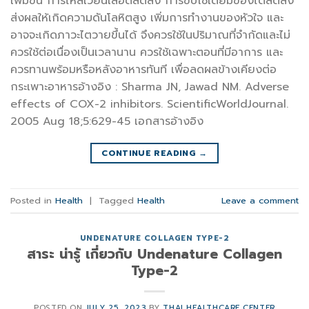
เพิ่มขึ้น การไหลเวียนเลือดลดลง การขับโซเดียมของไตลดลง
ส่งผลให้เกิดความดันโลหิตสูง เพิ่มการทำงานของหัวใจ และ
อาจจะเกิดภาวะไตวายขึ้นได้ จึงควรใช้ในปริมาณที่จำกัดและไม่
ควรใช้ต่อเนื่องเป็นเวลานาน ควรใช้เฉพาะตอนที่มีอาการ และ
ควรทานพร้อมหรือหลังอาหารทันที เพื่อลดผลข้างเคียงต่อ
กระเพาะอาหารอ้างอิง : Sharma JN, Jawad NM. Adverse
effects of COX-2 inhibitors. ScientificWorldJournal.
2005 Aug 18;5:629-45 เอกสารอ้างอิง
CONTINUE READING
→
Posted in
Health
|
Tagged
Health
Leave a comment
UNDENATURE COLLAGEN TYPE-2
สาระ น่ารู้ เกี่ยวกับ Undenature Collagen
Type-2
POSTED ON
JULY 25, 2023
BY
THAI HEALTHCARE CENTER