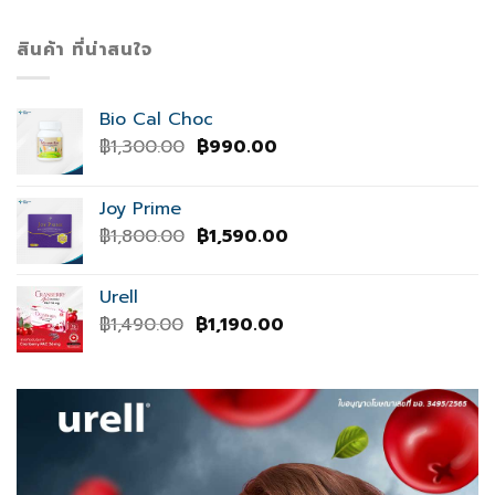
สินค้า ที่น่าสนใจ
Bio Cal Choc
Original
Current
฿
1,300.00
฿
990.00
price
price
was:
is:
Joy Prime
฿1,300.00.
฿990.00.
Original
Current
฿
1,800.00
฿
1,590.00
price
price
was:
is:
Urell
฿1,800.00.
฿1,590.00.
Original
Current
฿
1,490.00
฿
1,190.00
price
price
was:
is:
฿1,490.00.
฿1,190.00.