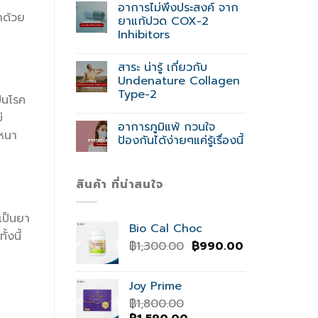
อาการไม่พึงประสงค์ จาก
ษาด้วย
ยาแก้ปวด COX-2
Inhibitors
สาระ น่ารู้ เกี่ยวกับ
Undenature Collagen
Type-2
ป็นโรค
่
อาการภูมิแพ้ กวนใจ
กหนา
ป้องกันได้ง่ายๆแค่รู้เรื่องนี้
สินค้า ที่น่าสนใจ
เป็นยา
Bio Cal Choc
้งนี้
Original
Current
฿
1,300.00
฿
990.00
price
price
was:
is:
Joy Prime
฿1,300.00.
฿990.00.
฿
1,800.00