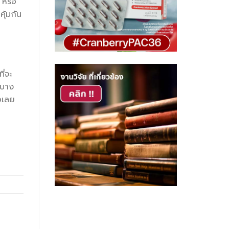
 หรือ
ุ้มกัน
ี่จะ
รบาง
อเลย