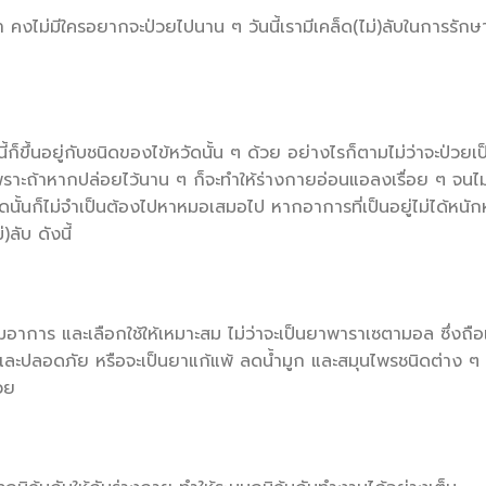
รทำ คงไม่มีใครอยากจะป่วยไปนาน ๆ วันนี้เรามีเคล็ด(ไม่)ลับในการรัก
นี้ก็ขึ้นอยู่กับชนิดของไข้หวัดนั้น ๆ ด้วย อย่างไรก็ตามไม่ว่าจะป่วยเ
เพราะถ้าหากปล่อยไว้นาน ๆ ก็จะทำให้ร่างกายอ่อนแอลงเรื่อย ๆ จนไม
วัดนั้นก็ไม่จำเป็นต้องไปหาหมอเสมอไป หากอาการที่เป็นอยู่ไม่ได้หนั
ลับ ดังนี้
าการ และเลือกใช้ให้เหมาะสม ไม่ว่าจะเป็นยาพาราเซตามอล ซึ่งถือ
และปลอดภัย หรือจะเป็นยาแก้แพ้ ลดน้ำมูก และสมุนไพรชนิดต่าง ๆ ทั
วย