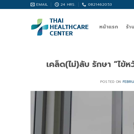
Skip
EMAIL
24 HRS.
0821462053
to
content
หน้าแรก
ร้า
เคล็ด(ไม่)ลับ รักษา “ไข้
POSTED ON
FEBRU