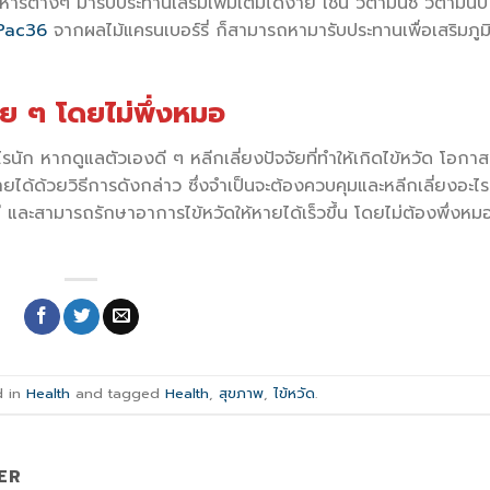
ต่างๆ มารับประทานเสริมเพิ่มเติมได้ง่าย เช่น วิตามินซี วิตามินบี
Pac36
จากผลไม้แครนเบอร์รี่ ก็สามารถหามารับประทานเพื่อเสริมภูมิค
าย ๆ โดยไม่พึ่งหมอ
ะไรนัก หากดูแลตัวเองดี ๆ หลีกเลี่ยงปัจจัยที่ทำให้เกิดไข้หวัด โอกาสท
หายได้ด้วยวิธีการดังกล่าว ซึ่งจำเป็นจะต้องควบคุมและหลีกเลี่ยงอะไ
และสามารถรักษาอาการไข้หวัดให้หายได้เร็วขึ้น โดยไม่ต้องพึ่งหม
d in
Health
and tagged
Health
,
สุขภาพ
,
ไข้หวัด
.
ER