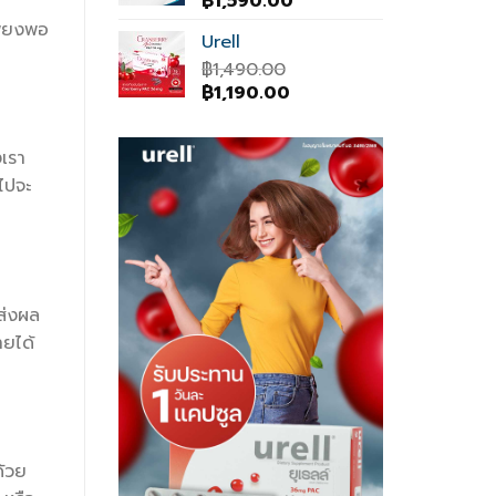
Original
Current
฿
1,590.00
price
price
พียงพอ
Urell
was:
is:
฿1,800.00.
฿
1,490.00
฿1,590.00.
Original
Current
฿
1,190.00
price
price
was:
is:
งเรา
฿1,490.00.
฿1,190.00.
ไปจะ
 ส่งผล
ายได้
ด้วย