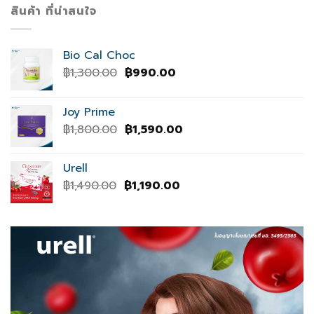
สินค้า ที่น่าสนใจ
Bio Cal Choc
Original
Current
฿
1,300.00
฿
990.00
price
price
was:
is:
Joy Prime
฿1,300.00.
฿990.00.
Original
Current
฿
1,800.00
฿
1,590.00
price
price
was:
is:
Urell
฿1,800.00.
฿1,590.00.
Original
Current
฿
1,490.00
฿
1,190.00
price
price
was:
is:
฿1,490.00.
฿1,190.00.