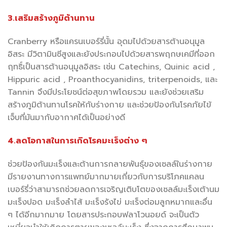
3.เสริมสร้างภูมิต้านทาน
Cranberry หรือแครนเบอร์รี่นั้น อุดมไปด้วยสารต้านอนุมูล
อิสระ มีวิตามินซีสูงและยังประกอบไปด้วยสารพฤกษเคมีที่ออก
ฤทธิ์เป็นสารต้านอนุมูลอิสระ เช่น Catechins, Quinic acid ,
Hippuric acid , Proanthocyanidins, triterpenoids, และ
Tannin จึงมีประโยชน์ต่อสุขภาพโดยรวม และยังช่วยเสริม
สร้างภูมิต้านทานโรคให้กับร่างกาย และช่วยป้องกันโรคภัยไข้
เจ็บที่มันมากับอากาศได้เป็นอย่างดี
4.ลดโอกาสในการเกิดโรคมะเร็งต่าง ๆ
ช่วยป้องกันมะเร็งและต้านการกลายพันธุ์ของเซลล์ในร่างกาย
มีรายงานทางการแพทย์มากมายเกี่ยวกับการบริโภคแคลน
เบอร์รี่ว่าสามารถช่วยลดการเจริญเติบโตของเซลล์มะเร็งเต้านม
มะเร็งปอด มะเร็งลำไส้ มะเร็งรังไข่ มะเร็งต่อมลูกหมากและอื่น
ๆ ได้อีกมากมาย โดยสารประกอบฟลาโวนอยด์ จะเป็นตัว