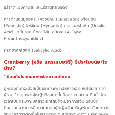
แร่ธาตุแมงกานีส และแร่ธาตุทองแดง
สารต้านอนุมูลอิสระ เควอซิทิน (Quercetin) พีโอนิดิน
(Peonidin) ไมริซิทัน (Myricetin) กรดเออร์โซลิก (Ursolic
Acid และโปรแอนโทซานิดิน ชนิดเอ (A-Type
Proanthocyanidins)
กรดซาลิคไซลิก (Salicylic Acid)
Cranberry (หรือ แครนเบอร์รี่) มีประโยชน์อะไร
บ้าง?
1.ป้องกันโรคกระเพาะปัสสาวะอักเสบ
ผู้หญิงที่มักจะป่วยเป็นโรคกระเพาะปัสสาวะอักเสบได้มากกว่า
ผู้ชาย โดยเฉพาะผู้หญิงที่ชอบกลั้นปัสสาวะบ่อย ๆ กินน้ำน้อย
เวลาเป็นกระเพาะปัสสาวะอักเสบก็จะมีอาการเจ็บ แสบขัด
ปัสสาวะ จากการศึกษาในกลุ่มผู้หญิงวัยเจริญพันธ์ กับผลการ
รักษาอาการติดเชื้อในระบบทางเดินปัสสาวะพบว่า Cranberry