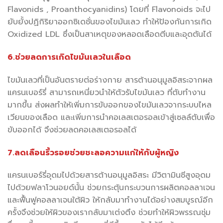
Flavonids , Proanthocyanidins) โดยที่ Flavonoids จะไป
ยับยั้งปฏิกิริยาออกซิเดชั่นของไขมันเลว ทำให้ป้องกันการเกิด
Oxidized LDL ซึ่งเป็นสาเหตุของหลอดเลือดตีบและอุดตันได้
6.ช่วยลดการเกิดไขมันเลวในเลือด
ไขมันเลวที่เป็นอันตรายต่อร่างกาย สารต้านอนุมูลอิสระจากผล
แครนเบอร์รี่ สามารถเหนี่ยวนำให้ตัวรับไขมันเลว ที่ตับทำงาน
มากขึ้น ส่งผลทำให้เพิ่มการขับออกของไขมันเลวจากระบบไหล
เวียนของเลือด และเพิ่มการนำคอเลสเตอรอลเข้าสู่เซลล์ตับเพื่อ
ขับออกได้ จึงช่วยลดคอเลสเตอรอลได้
7.ลดเลือนริ้วรอยช่วยชะลอความแก่ให้กับผู้หญิง
แครนเบอร์รี่อุดมไปด้วยสารต้านอนุมูลอิสระ มีวิตามินซีสูงอุดม
ไปด้วยฟลาโวนอยด์นั้น ช่วยกระตุ้นกระบวนการผลิตคอลลาเจน
และฟื้นฟูคอลลาเจนใต้ผิว ให้กลับมาทำงานได้อย่างสมบูรณ์อีก
ครั้งจึงช่วยให้ผิวของเรากลับมาเต่งตึง ช่วยทำให้ผิวพรรณชุ่ม