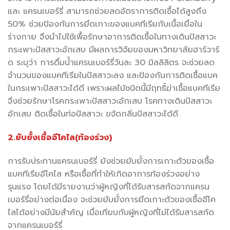
และ แครนเบอร์รี่ สามารถช่วยลดอัตราการติดเชื้อได้สูงถึง
50% ช่วยป้องกันการยึดเกาะของแบคทีเรียกับเนื้อเยื่อใน
ร่างกาย จึงนำไปใช้เพื้อรักษาอาการติดเชื้อในทางเดินปัสสาวะ
กระเพาะปัสสาวะอักเสบ มีผลการวิจัยของมหาวิทยาลัยฮาร์วาร์
ด ระบุว่า การดื่มน้ำแครนเบอร์รี่วันละ 30 มิลลิลิตร จะช่วยลด
จำนวนของแบคทีเรียในปัสสาวะลง และป้องกันการติดเชื้อแบค
ในกระเพาะปัสสาวะได้ดี เพราะผลไม้ชนิดนี้มีฤทธิ์ฆ่าเชื้อแบคทีเรีย
จึงช่วยรักษาโรคกระเพาะปัสสาวะอักเสบ โรคทางเดินปัสสาวะ
อักเสบ ติดเชื้อในท่อปัสสาวะ ขจัดกลิ่นปัสสาวะได้ดี
2.ยับยั้งเชื้ออีโคไล(ท้องร่วง)
การรับประทานแครนเบอร์รี่ ยังช่วยยับยั้งการเกาะตัวของเชื้อ
แบคทีเรียอีโคไล หรือเชื้อที่ทำให้เกิดอาการท้องร่วงอย่าง
รุนแรง โดยได้มีรายงานว่าผู้หญิงที่ได้รับสารสกัดจากแครน
เบอร์รี่อย่างต่อเนื่อง จะช่วยยับยั้งการยึดเกาะตัวของเชื้ออีโค
ไลได้อย่างมีนัยสำคัญ เมื่อเทียบกับผู้หญิงที่ไม่ได้รับสารสกัด
จากแครนเบอร์รี่