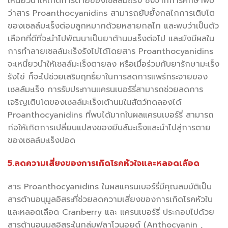
เหนี่ยวนำให้เกิดการตายของเซลล์มะเร็ง ซึ่งจากการศึกษาพบ
ว่าสาร Proanthocyanidins สามารถยับยั้งกลไกการเติบโต
ของเซลล์มะเร็งต่อมลูกหมากด้วยหลายกลไก และพบว่าเป็นตัว
เลือกที่ดีที่จะนำไปพัฒนาเป็นยาต้านมะเร็งต่อไป และยังมีผลใน
การทำลายเซลล์มะเร็งรังไข่ได้โดยสาร Proanthocyanidins
จะเหนี่ยวนำให้เซลล์มะเร็งตายลง หรือเมื่อร่วมกับยารักษามะเร็ง
รังไข่ ก็จะไปช่วยเสริมฤทธิ์ยาในการลดการแพร่กระจายของ
เซลล์มะเร็ง การรับประทานแครนเบอร์รี่สามารถช่วยลดการ
เจริญเติบโตของเซลล์มะเร็งเต้านมในสัตว์ทดลองได้
Proanthocyanidins ที่พบได้มากในผลแครนเบอร์รี่ สามารถ
ก่อให้เกิดการเปลี่ยนแปลงของยีนส์มะเร็งและนำไปสู่การตาย
ของเซลล์มะเร็งปอด
5.ลดความเสี่ยงของการเกิดโรคหัวใจและหลอดเลือด
สาร Proanthocyanidins ในผลแครนเบอร์รี่มีคุณสมบัติเป็น
สารต้านอนุมูลอิสระที่ช่วยลดความเสี่ยงของการเกิดโรคหัวใน
และหลอดเลือด Cranberry และ แครนเบอร์รี่ ประกอบไปด้วย
สารต้านอนุมูลอิสระในกลุ่มฟลาโวนอยด์ (Anthocyanin ,