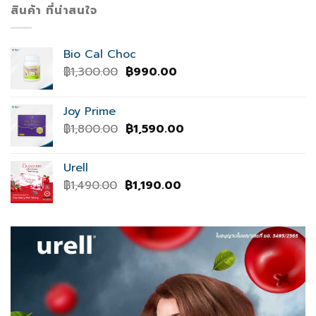
สินค้า ที่น่าสนใจ
Bio Cal Choc
Original
Current
฿
1,300.00
฿
990.00
price
price
was:
is:
Joy Prime
฿1,300.00.
฿990.00.
Original
Current
฿
1,800.00
฿
1,590.00
price
price
was:
is:
Urell
฿1,800.00.
฿1,590.00.
Original
Current
฿
1,490.00
฿
1,190.00
price
price
was:
is:
฿1,490.00.
฿1,190.00.