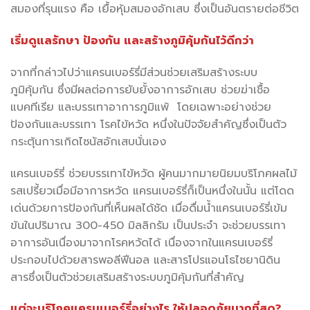
สมองที่รุนแรง คือ เยื้อหุ้มสมองอักเสบ ซึ่งเป็นอันตรายต่อชีวิต
เริ่มดูแลรักษา ป้องกัน และสร้างภูมิคุ้มกันไว้ดีกว่า
จากที่กล่าวไปว่าแครนเบอร์รี่มีส่วนช่วยเสริมสร้างระบบ
ภูมิคุ้มกัน ซึ่งมีผลต่อการยับยั้งอาการอักเสบ ช่วยฆ่าเชื้อ
แบคทีเรีย และบรรเทาอาการภูมิแพ้ โดยเฉพาะอย่างช่วย
ป้องกันและบรรเทา โรคไข้หวัด หนึ่งในปัจจัยสำคัญซึ่งเป็นตัว
กระตุ้นการเกิดไซนัสอักเสบนั่นเอง
แครนเบอร์รี่ ช่วยบรรเทาไข้หวัด ผู้คนมากมายนิยมบริโภคผลไม้
รสเปรี้ยวเมื่อมีอาการหวัด แครนเบอร์รี่ก็เป็นหนึ่งในนั้น แต่โดด
เด่นด้วยการป้องกันที่เห็นผลได้ชัด เมื่อดื่มน้ำแครนเบอร์รี่เข้ม
ข้นในปริมาณ 300-450 มิลลิกรัม เป็นประจำ จะช่วยบรรเทา
อาการอันเนื่องมาจากโรคหวัดได้ เนื่องจากในแครนเบอร์รี่
ประกอบไปด้วยสารพอลีฟีนอล และสารโปรแอนโธไซยานิดิน
สารซึ่งเป็นตัวช่วยเสริมสร้างระบบภูมิคุ้มกันที่สำคัญ
แต่จะบริโภคแครนเบอร์รี่อย่างไร ให้ปลอดภัยมากที่สุด?