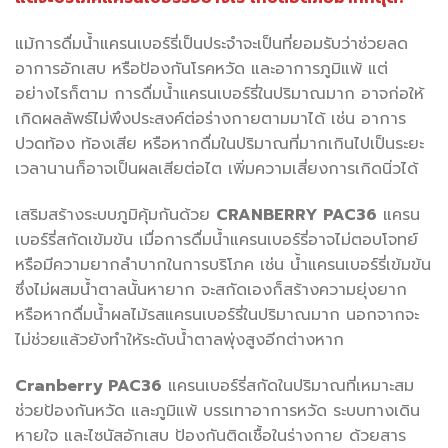
แม้การดื่มน้ำแครนเบอร์รี่เป็นประจำจะเป็นที่ยอมรับว่าช่วยลด
อาการอักเสบ หรือป้องกันโรคหวัด และอาการภูมิแพ้ แต่
อย่างไรก็ตาม การดื่มน้ำแครนเบอร์รี่ในปริมาณมาก อาจก่อให้
เกิดผลลัพธ์ไม่พึงประสงค์ต่อร่างกายตามมาได้ เช่น อาการ
ปวดท้อง ท้องเสีย หรือหากดื่มในปริมาณที่มากเกินไปเป็นระยะ
เวลานานก็อาจเป็นผลเสียต่อไต เพิ่มความเสี่ยงการเกิดนิ่วได้
เสริมสร้างระบบภูมิคุ้มกันด้วย
CRANBERRY PAC36
แครน
เบอร์รี่สกัดเข้มข้น เมื่อการดื่มน้ำแครนเบอร์รี่อาจไม่ตอบโจทย์
หรือมีความยากลำบากในการบริโภค เช่น น้ำแครนเบอร์รี่เข้มข้น
ซึ่งไม่ผสมน้ำตาลนั้นหายาก จะสกัดเองก็สร้างความยุ่งยาก
หรือหากดื่มน้ำผลไม้รสแครนเบอร์รี่ในปริมาณมาก นอกจากจะ
ไม่ช่วยแล้วยังทำให้ระดับน้ำตาลพุ่งสูงอีกต่างหาก
Cranberry PAC36
แครนเบอร์รี่สกัดในปริมาณที่เหมาะสม
ช่วยป้องกันหวัด และภูมิแพ้ บรรเทาอาการหวัด ระบบทางเดิน
หายใจ และไซนัสอักเสบ ป้องกันติดเชื้อในร่างกาย ด้วยสาร