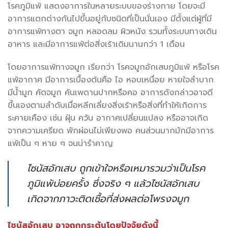
โรคภูมิแพ้ แสดงอาการในหลายระบบของร่างกาย โดยจะมี
อาการแตกต่างกันไปขึ้นอยู่กับชนิดที่เป็นนั่นเอง มีตั้งแต่ผู้ที่มี
อาการแพ้ทางตา จมูก หลอดลม ผิวหนัง รวมทั้งระบบทางเดิน
อาหาร และมีอาการแพ้ต่อสิ่งเร้าเดิมนานกว่า 1 เดือน
โดยอาการแพ้ทางจมูก เรียกว่า โรคจมูกอักเสบภูมิแพ้ หรือโรค
แพ้อากาศ มีอาการเบื้องต้นคือ ไอ หอบเหนื่อย หายใจลำบาก
มีน้ำมูก คัดจมูก คันเพดานปากหรือคอ อาการดังกล่าวอาจดี
ขึ้นเองตามลำดับเมื่อหลีกเลี่ยงสิ่งเร้าหรือสิ่งที่ทำให้เกิดการ
ระคายเคือง เช่น ฝุ่น ควัน อากาศเปลี่ยนแปลง หรืออาจเกิด
จากความเครียด พักผ่อนไม่เพียงพอ คนส่วนมากมักมีอาการ
แพ้เป็น ๆ หาย ๆ จนน่ารำคาญ
ไซนัสอักเสบ ถูกเข้าใจหรือเหมารวมว่าเป็นโรค
ภูมิแพ้บ่อยครั้ง ซึ่งจริง ๆ แล้วไซนัสอักเสบ
เกิดจากภาวะติดเชื้อที่ส่งผลต่อโพรงจมูก
ไซนัสอักเสบ อาจถูกกระตุ้นโดยปัจจัยดังนี้