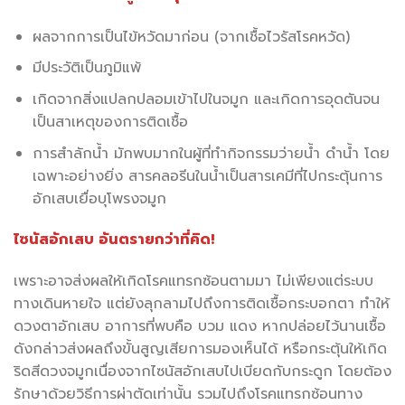
ผลจากการเป็นไข้หวัดมาก่อน (จากเชื้อไวรัสโรคหวัด)
มีประวัติเป็นภูมิแพ้
เกิดจากสิ่งแปลกปลอมเข้าไปในจมูก และเกิดการอุดตันจน
เป็นสาเหตุของการติดเชื้อ
การสำลักน้ำ มักพบมากในผู้ที่ทำกิจกรรมว่ายน้ำ ดำน้ำ โดย
เฉพาะอย่างยิ่ง สารคลอรีนในน้ำเป็นสารเคมีที่ไปกระตุ้นการ
อักเสบเยื่อบุโพรงจมูก
ไซนัสอักเสบ อันตรายกว่าที่คิด!
เพราะอาจส่งผลให้เกิดโรคแทรกซ้อนตามมา ไม่เพียงแต่ระบบ
ทางเดินหายใจ แต่ยังลุกลามไปถึงการติดเชื้อกระบอกตา ทำให้
ดวงตาอักเสบ อาการที่พบคือ บวม แดง หากปล่อยไว้นานเชื้อ
ดังกล่าวส่งผลถึงขั้นสูญเสียการมองเห็นได้ หรือกระตุ้นให้เกิด
ริดสีดวงจมูกเนื่องจากไซนัสอักเสบไปเบียดกับกระดูก โดยต้อง
รักษาด้วยวิธีการผ่าตัดเท่านั้น รวมไปถึงโรคแทรกซ้อนทาง