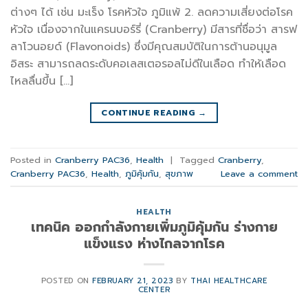
ต่างๆ ได้ เช่น มะเร็ง โรคหัวใจ ภูมิแพ้ 2. ลดความเสี่ยงต่อโรค
หัวใจ เนื่องจากในแครนบอร์รี่ (Cranberry) มีสารที่ชื่อว่า สารฟ
ลาโวนอยด์ (Flavonoids) ซึ่งมีคุณสมบัติในการต้านอนุมูล
อิสระ สามารถลดระดับคอเลสเตอรอลไม่ดีในเลือด ทำให้เลือด
ไหลลื่นขึ้น […]
CONTINUE READING
→
Posted in
Cranberry PAC36
,
Health
|
Tagged
Cranberry
,
Cranberry PAC36
,
Health
,
ภูมิคุ้มกัน
,
สุขภาพ
Leave a comment
HEALTH
เทคนิค ออกกำลังกายเพิ่มภูมิคุ้มกัน ร่างกาย
แข็งแรง ห่างไกลจากโรค
POSTED ON
FEBRUARY 21, 2023
BY
THAI HEALTHCARE
CENTER