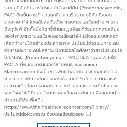
ลดความเสี่ยงต่อการเกิดโรคหลอดเลือดสมอง ประโยชน์ต่อ
ระบบภูมิคุ้มกัน สารโปรแอนโธไซยานิดิน (Proanthocyanidin,
PAC) จัดเป็นสารต้านอนุมูลอิสระ เสริมระบบภูมิคุ้มกันของ
ร่างกาย ทำให้เซลล์ป้องกันตัวจากรบกวนและโรคต่าง ๆ รวม
ถึงภูมิแพ้ อีกทั้งยังมีฤทธิ์ต้านอนุมูลอิสระที่ช่วยลดความเสี่ยง
ของโรคเบาหวานและโรคหลอดเลือดทำให้หัวใจและระบบหลอด
เลือดทำงานได้อย่างมีประสิทธิภาพ ประโยชน์ต่อระบบทางเดิน
อาหารและทางเดินปัสสาวะ มีงานวิจัยได้ศึกษาว่าสารโปรแอนโธ
ไซยานิดิน (Proanthocyanidin, PAC) ชนิด Type A หรือ
PAC-A ที่พบในแครนเบอร์รี่สายพันธุ์ Vaccinium
Marcrocarpon ซึ่งเป็นสายพันธุ์ที่พบได้ในประเทศอเมริกา มี
ส่วนช่วยทำให้การยึดเกาะของเชื้อแบคทีเรียในทางเดินอาหาร
และทางเดินปัสสาวะลดลง อาการต่างๆ เช่น การเกิดโรคกระ
พาะ โรคลำไส้อักเสบ โรคกระเพาะปัสสาวะอักเสบ จึงลดลงด้วย
อ่านงานวิจัยเพิ่มเติม
https://www.thaihealthcarecenter.com/library/
ประโยชน์ต่อผิวพรรณ ช่วยลดเลือนริ้วรอย […]